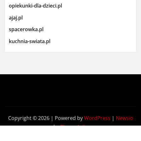
opiekunki-dla-dzieci.pl
ajaj.pl
spacerowka.pl
kuchnia-swiata.pl
Copyright © 2026 | Powered by
WordPress
|
Newsio
by
ThemeArile