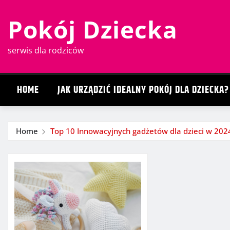
Skip
Pokój Dziecka
to
content
serwis dla rodziców
HOME
JAK URZĄDZIĆ IDEALNY POKÓJ DLA DZIECKA?
Home
Top 10 Innowacyjnych gadżetów dla dzieci w 202