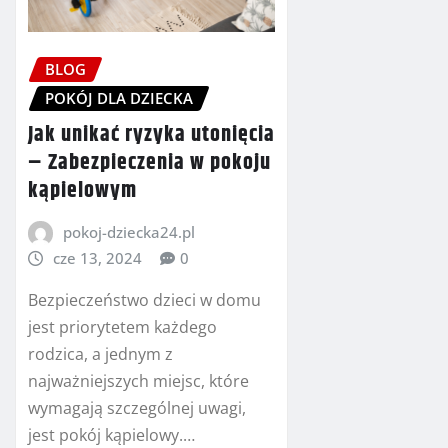
BLOG
POKÓJ DLA DZIECKA
Jak unikać ryzyka utonięcia
– Zabezpieczenia w pokoju
kąpielowym
pokoj-dziecka24.pl
cze 13, 2024
0
Bezpieczeństwo dzieci w domu
jest priorytetem każdego
rodzica, a jednym z
najważniejszych miejsc, które
wymagają szczególnej uwagi,
jest pokój kąpielowy.…