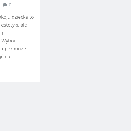
0
okoju dziecka to
 estetyki, ale
im
. Wybór
lampek może
ąć na…