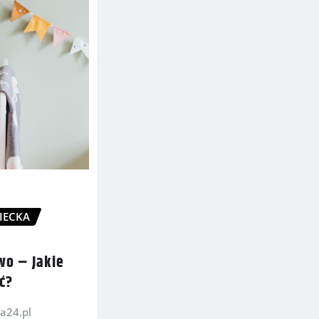
IECKA
a
wo – Jakie
ć?
a24.pl