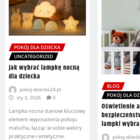
POKÓJ DLA DZIECKA
UNCATEGORIZED
Jak wybrać lampkę nocną
dla dziecka
BLOG
pokoj-dziecka24.pl
POKÓJ DLA DZ
sty 3, 2026
0
Oświetlenie 
Lampka nocna stanowi kluczowy
bezpieczeńst
element wyposażenia pokoju
lampki wybra
malucha, łącząc w sobie walory
praktyczne i estetyczne.
pokoj-dzieck