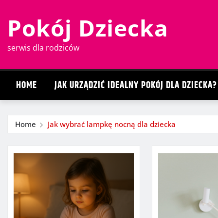
Skip
Pokój Dziecka
to
content
serwis dla rodziców
HOME
JAK URZĄDZIĆ IDEALNY POKÓJ DLA DZIECKA?
Home
Jak wybrać lampkę nocną dla dziecka