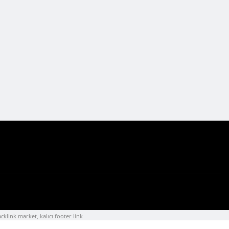
cklink market, kalıcı footer link