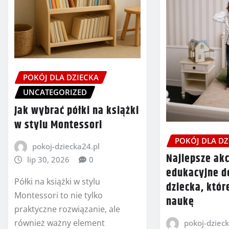
POKÓJ DLA DZIECKA
UNCATEGORIZED
Jak wybrać półki na książki
w stylu Montessori
POKÓJ DLA DZ
pokoj-dziecka24.pl
Najlepsze ak
lip 30, 2026
0
edukacyjne d
Półki na książki w stylu
dziecka, któr
Montessori to nie tylko
naukę
praktyczne rozwiązanie, ale
również ważny element
pokoj-dzieck