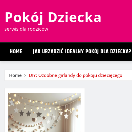
Skip
Pokój Dziecka
to
content
serwis dla rodziców
HOME
JAK URZĄDZIĆ IDEALNY POKÓJ DLA DZIECKA?
Home
DIY: Ozdobne girlandy do pokoju dziecięcego