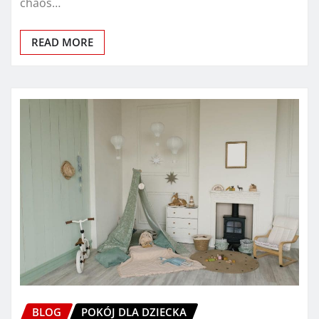
chaos…
READ MORE
BLOG
POKÓJ DLA DZIECKA