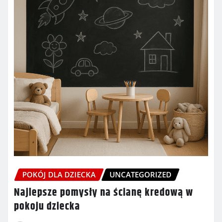
POKÓJ DLA DZIECKA
UNCATEGORIZED
Najlepsze pomysły na ścianę kredową w
pokoju dziecka