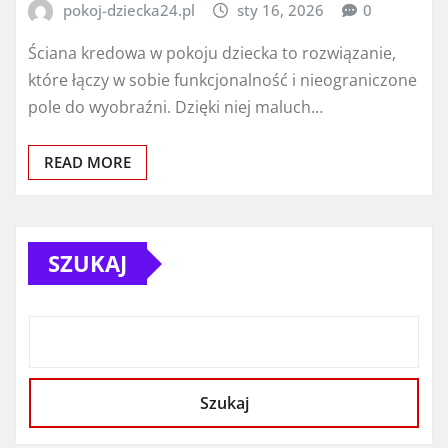
pokoj-dziecka24.pl
sty 16, 2026
0
Ściana kredowa w pokoju dziecka to rozwiązanie,
które łączy w sobie funkcjonalność i nieograniczone
pole do wyobraźni. Dzięki niej maluch…
READ MORE
SZUKAJ
Szukaj