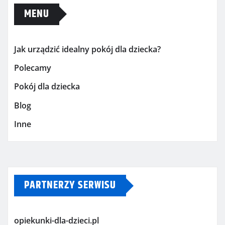
MENU
Jak urządzić idealny pokój dla dziecka?
Polecamy
Pokój dla dziecka
Blog
Inne
PARTNERZY SERWISU
opiekunki-dla-dzieci.pl