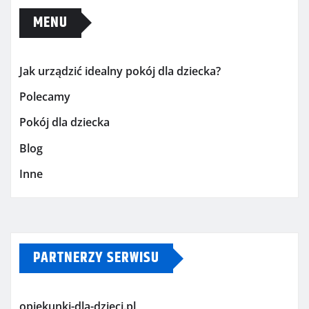
MENU
Jak urządzić idealny pokój dla dziecka?
Polecamy
Pokój dla dziecka
Blog
Inne
PARTNERZY SERWISU
opiekunki-dla-dzieci.pl