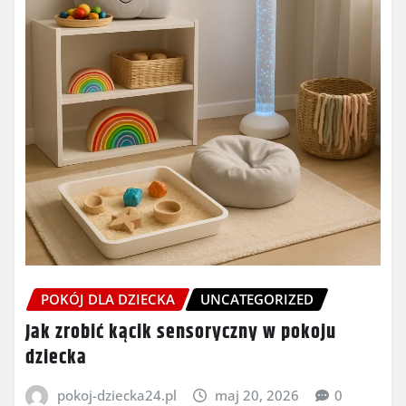
POKÓJ DLA DZIECKA
UNCATEGORIZED
Jak zrobić kącik sensoryczny w pokoju
dziecka
pokoj-dziecka24.pl
maj 20, 2026
0