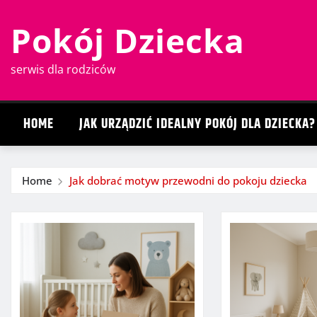
Skip
Pokój Dziecka
to
content
serwis dla rodziców
HOME
JAK URZĄDZIĆ IDEALNY POKÓJ DLA DZIECKA?
Home
Jak dobrać motyw przewodni do pokoju dziecka