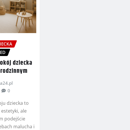
IECKA
ZED
pokój dziecka
orodzinnym
a24.pl
0
ju dziecka to
 estetyki, ale
m podejście
ebach malucha i