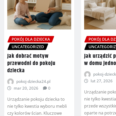
POKÓJ DLA DZIECKA
POKÓJ DLA DZ
UNCATEGORIZED
UNCATEGORI
Jak dobrać motyw
Jak urządzić 
przewodni do pokoju
w domu jedn
dziecka
pokoj-dzieck
lut 27, 2026
pokoj-dziecka24.pl
mar 20, 2026
0
Urządzanie poko
nie tylko kwestia
Urządzanie pokoju dziecka to
przede wszystki
nie tylko kwestia wyboru mebli
oparte na potrz
czy kolorów ścian. Kluczowe