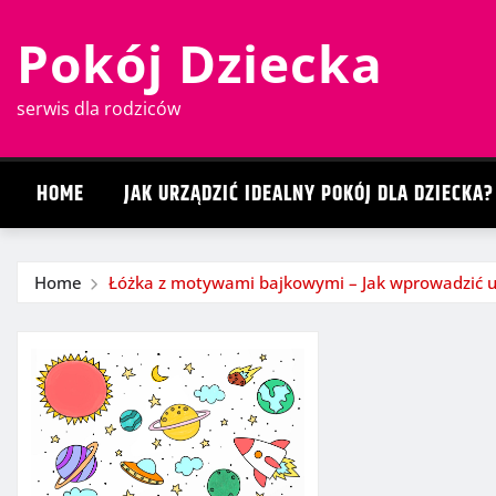
Skip
Pokój Dziecka
to
content
serwis dla rodziców
HOME
JAK URZĄDZIĆ IDEALNY POKÓJ DLA DZIECKA?
Home
Łóżka z motywami bajkowymi – Jak wprowadzić ul