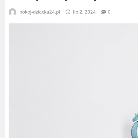
pokoj-dziecka24.pl
lip 2, 2024
0