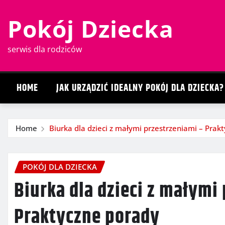
Skip
Pokój Dziecka
to
content
serwis dla rodziców
HOME
JAK URZĄDZIĆ IDEALNY POKÓJ DLA DZIECKA?
Home
Biurka dla dzieci z małymi przestrzeniami – Prak
POKÓJ DLA DZIECKA
Biurka dla dzieci z małymi
Praktyczne porady