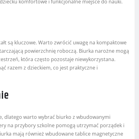
dziecku komfortowe i funkcjonalne miejsce do nauki.
ształt są kluczowe. Warto zwrócić uwagę na kompaktowe
ystarczającą powierzchnię roboczą. Biurka narożne mogą
strzeń, która często pozostaje niewykorzystana.
 razem z dzieckiem, co jest praktyczne i
nie
e, dlatego warto wybrać biurko z wbudowanymi
nizery na przybory szkolne pomogą utrzymać porządek i
biurka mają również wbudowane tablice magnetyczne