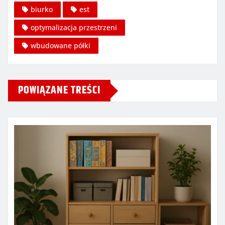
biurko
est
optymalizacja przestrzeni
wbudowane półki
POWIĄZANE TREŚCI