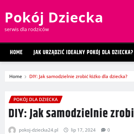
Skip
Pokój Dziecka
to
content
serwis dla rodziców
HOME
JAK URZĄDZIĆ IDEALNY POKÓJ DLA DZIECKA?
Home
DIY: Jak samodzielnie zrobić łóżko dla dziecka?
POKÓJ DLA DZIECKA
DIY: Jak samodzielnie zrobi
pokoj-dziecka24.pl
lip 17, 2024
0