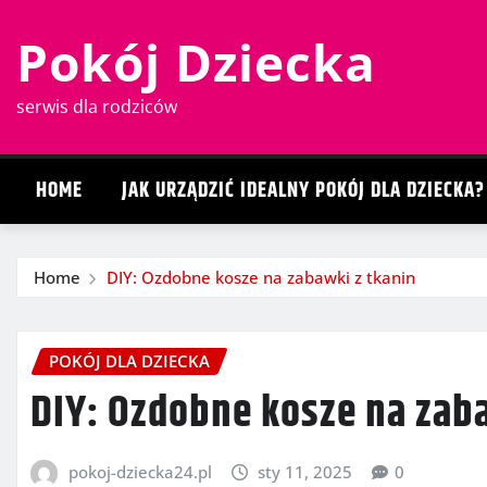
Skip
Pokój Dziecka
to
content
serwis dla rodziców
HOME
JAK URZĄDZIĆ IDEALNY POKÓJ DLA DZIECKA?
Home
DIY: Ozdobne kosze na zabawki z tkanin
POKÓJ DLA DZIECKA
DIY: Ozdobne kosze na zab
pokoj-dziecka24.pl
sty 11, 2025
0