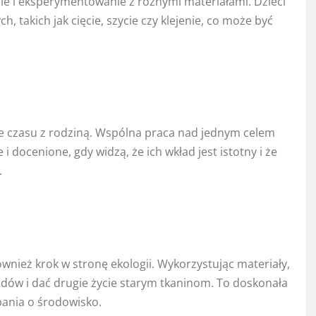
e i eksperymentowanie z różnymi materiałami. Dzieci
takich jak cięcie, szycie czy klejenie, co może być
e czasu z rodziną. Wspólna praca nad jednym celem
i docenione, gdy widzą, że ich wkład jest istotny i że
.
wnież krok w stronę ekologii. Wykorzystując materiały,
ów i dać drugie życie starym tkaninom. To doskonała
bania o środowisko.