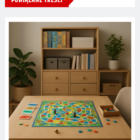
POWIĄZANE TREŚCI