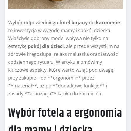
Wybór odpowiedniego
fotel bujany
do
karmienie
to inwestycja w wygodę mamy i spokój dziecka.
Właściwie dobrany model wpływa nie tylko na
estetykę
pokój dla dzieci
, ale przede wszystkim na
zdrowie kręgosłupa, relaks maluszka oraz łatwość
codziennego rytuału. W artykule omówimy
kluczowe aspekty, które warto wziąć pod uwagę
przy zakupie – od **ergonomii** przez
**materiał**, aż po **dodatkowe funkcje** i
zasady **aranżacja** kącika do karmienia.
Wybór fotela a ergonomia
dla mamy i dziecka