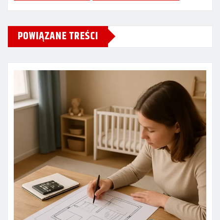
POWIĄZANE TREŚCI