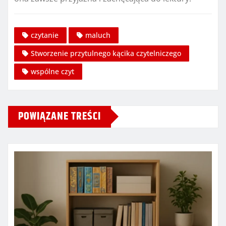
czytanie
maluch
Stworzenie przytulnego kącika czytelniczego
wspólne czyt
POWIĄZANE TREŚCI