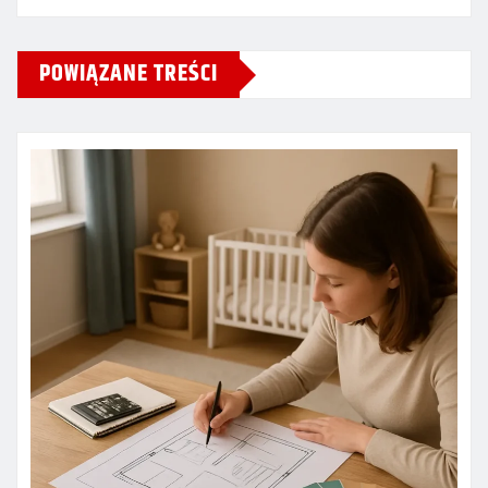
POWIĄZANE TREŚCI