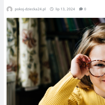
pokoj-dziecka24.pl
lip 13, 2024
0