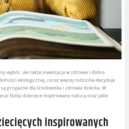
zny wybór, ale także inwestycja w zdrowie i dobre
omości ekologicznej, coraz więcej rodziców decyduje
są przyjazne dla środowiska i zdrowia dziecka. W
erać łóżka dziecięce inspirowane naturą oraz jakie
ziecięcych inspirowanych