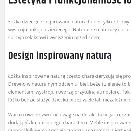
Estetyka i funkcjonalność 
Łóżka dziecięce inspirowane naturą to nie tylko zdrowy 
wystroju pokoju dziecięcego. Naturalne materiały i pr
sprzyja relaksowi i wyciszeniu przed snem.
Design inspirowany naturą
Łóżka inspirowane naturą często charakteryzują się pr
Drewno w naturalnym odcieniu, biel, beże i zielenie to
elementami wystroju i tworzą przytulną atmosferę. Taki
łóżko będzie służyć dziecku przez wiele lat, niezależnie
Warto również zwrócić uwagę na detale, takie jak ręczn
dodają łóżku unikalnego charakteru. Meble inspirowane
rzemieślników, co sprawia, że każdy egzemplarz jest wy