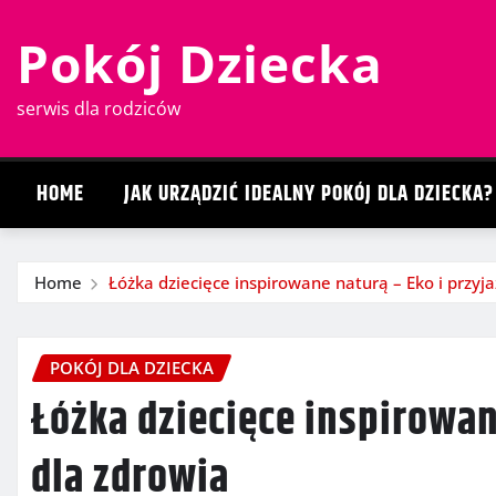
Skip
Pokój Dziecka
to
content
serwis dla rodziców
HOME
JAK URZĄDZIĆ IDEALNY POKÓJ DLA DZIECKA?
Home
Łóżka dziecięce inspirowane naturą – Eko i przyj
POKÓJ DLA DZIECKA
Łóżka dziecięce inspirowan
dla zdrowia