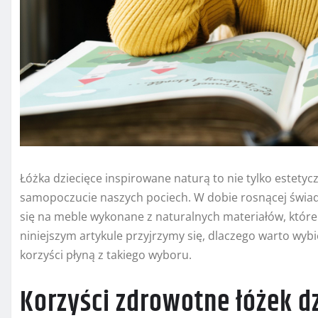
Łóżka dziecięce inspirowane naturą to nie tylko estetyc
samopoczucie naszych pociech. W dobie rosnącej świad
się na meble wykonane z naturalnych materiałów, które 
niniejszym artykule przyjrzymy się, dlaczego warto wybi
korzyści płyną z takiego wyboru.
Korzyści zdrowotne łóżek d