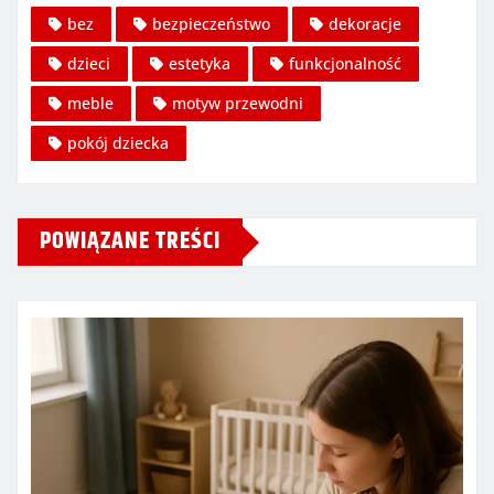
bez
bezpieczeństwo
dekoracje
dzieci
estetyka
funkcjonalność
meble
motyw przewodni
pokój dziecka
POWIĄZANE TREŚCI