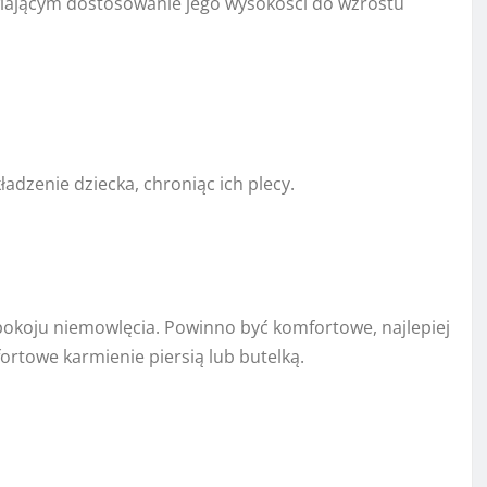
ającym dostosowanie jego wysokości do wzrostu
adzenie dziecka, chroniąc ich plecy.
pokoju niemowlęcia. Powinno być komfortowe, najlepiej
ortowe karmienie piersią lub butelką.