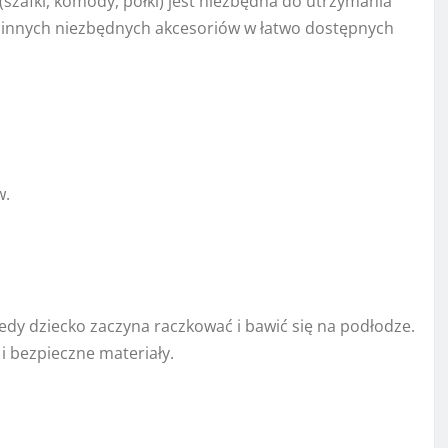
zafki, komody, półki) jest niezbędna do utrzymania
 innych niezbędnych akcesoriów w łatwo dostępnych
w.
edy dziecko zaczyna raczkować i bawić się na podłodze.
i bezpieczne materiały.