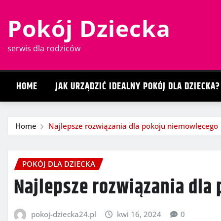
Skip
Pokój Dziecka
to
content
serwis dla rodziców
HOME
JAK URZĄDZIĆ IDEALNY POKÓJ DLA DZIECKA?
Home
Najlepsze rozwiązania dla pokoju niemowlęcego
POKÓJ DLA DZIECKA
Najlepsze rozwiązania dla
pokoj-dziecka24.pl
kwi 16, 2024
0