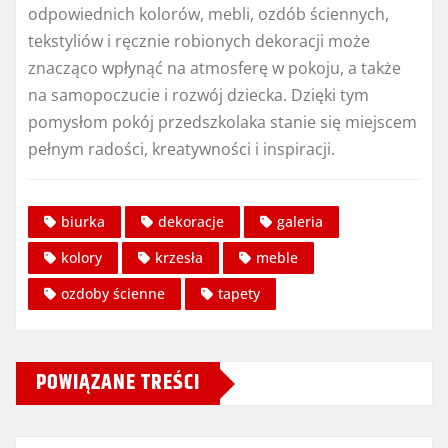
odpowiednich kolorów, mebli, ozdób ściennych,
tekstyliów i ręcznie robionych dekoracji może
znacząco wpłynąć na atmosferę w pokoju, a także
na samopoczucie i rozwój dziecka. Dzięki tym
pomysłom pokój przedszkolaka stanie się miejscem
pełnym radości, kreatywności i inspiracji.
biurka
dekoracje
galeria
kolory
krzesła
meble
ozdoby ścienne
tapety
POWIĄZANE TREŚCI