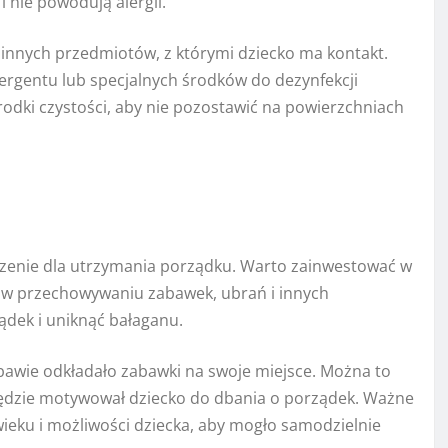
i nie powodują alergii.
innych przedmiotów, z którymi dziecko ma kontakt.
ergentu lub specjalnych środków do dezynfekcji
rodki czystości, aby nie pozostawić na powierzchniach
czenie dla utrzymania porządku. Warto zainwestować w
ą w przechowywaniu zabawek, ubrań i innych
ądek i uniknąć bałaganu.
bawie odkładało zabawki na swoje miejsce. Można to
ędzie motywował dziecko do dbania o porządek. Ważne
wieku i możliwości dziecka, aby mogło samodzielnie