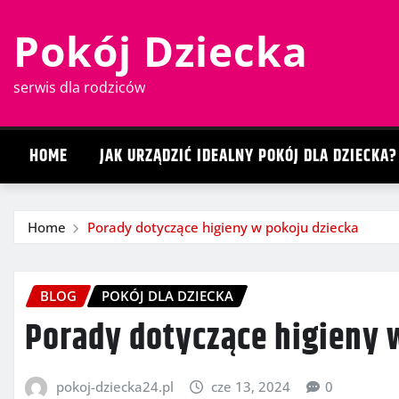
Skip
Pokój Dziecka
to
content
serwis dla rodziców
HOME
JAK URZĄDZIĆ IDEALNY POKÓJ DLA DZIECKA?
Home
Porady dotyczące higieny w pokoju dziecka
BLOG
POKÓJ DLA DZIECKA
Porady dotyczące higieny 
pokoj-dziecka24.pl
cze 13, 2024
0