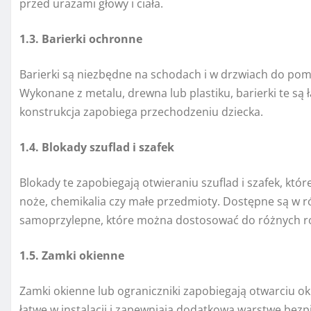
przed urazami głowy i ciała.
1.3. Barierki ochronne
Barierki są niezbędne na schodach i w drzwiach do pom
Wykonane z metalu, drewna lub plastiku, barierki te są
konstrukcja zapobiega przechodzeniu dziecka.
1.4. Blokady szuflad i szafek
Blokady te zapobiegają otwieraniu szuflad i szafek, któ
noże, chemikalia czy małe przedmioty. Dostępne są w 
samoprzylepne, które można dostosować do różnych r
1.5. Zamki okienne
Zamki okienne lub ograniczniki zapobiegają otwarciu ok
łatwe w instalacji i zapewniają dodatkową warstwę bez