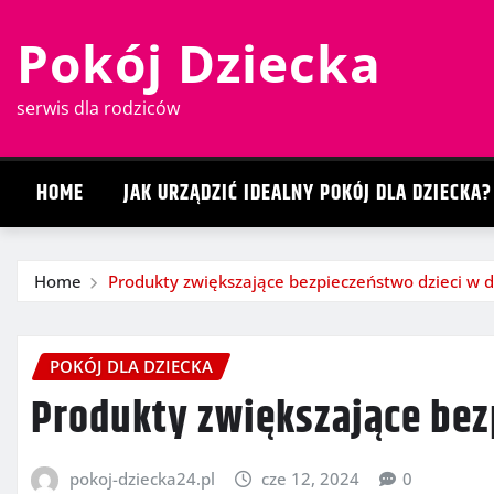
Skip
Pokój Dziecka
to
content
serwis dla rodziców
HOME
JAK URZĄDZIĆ IDEALNY POKÓJ DLA DZIECKA?
Home
Produkty zwiększające bezpieczeństwo dzieci w
POKÓJ DLA DZIECKA
Produkty zwiększające bez
pokoj-dziecka24.pl
cze 12, 2024
0