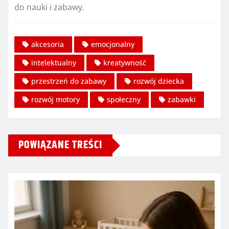
do nauki i zabawy.
akcesoria
emocjonalny
intelektualny
kreatywność
przestrzeń do zabawy
rozwój dziecka
rozwój motory
społeczny
zabawki
POWIĄZANE TREŚCI