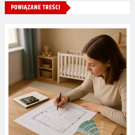
POWIĄZANE TREŚCI