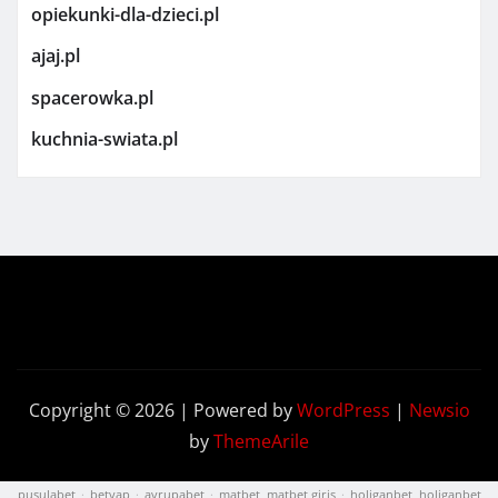
opiekunki-dla-dzieci.pl
ajaj.pl
spacerowka.pl
kuchnia-swiata.pl
Copyright © 2026 | Powered by
WordPress
|
Newsio
by
ThemeArile
pusulabet
·
betyap
·
avrupabet
·
matbet, matbet giriş
·
holiganbet, holiganbet