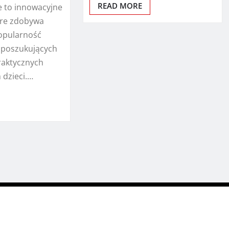
READ MORE
 to innowacyjne
óre zdobywa
opularność
 poszukujących
praktycznych
 dzieci.…