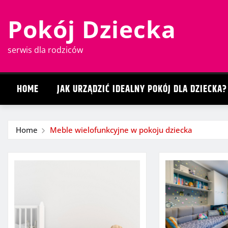
Skip
Pokój Dziecka
to
content
serwis dla rodziców
HOME
JAK URZĄDZIĆ IDEALNY POKÓJ DLA DZIECKA?
Home
Meble wielofunkcyjne w pokoju dziecka