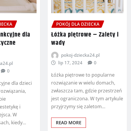
IECKA
POKÓJ DLA DZIECKA
unkcyjne dla
Łóżka piętrowe – Zalety i
tyczne
wady
pokoj-dziecka24.pl
lip 17, 2024
0
a24.pl
0
Łóżka piętrowe to popularne
rozwiązanie w wielu domach,
yjne dla dzieci
zwłaszcza tam, gdzie przestrzeń
rozwiązania,
jest ograniczona. W tym artykule
bie
przyjrzymy się zaletom…
estetykę i
ejsca. W
sach, kiedy…
READ MORE