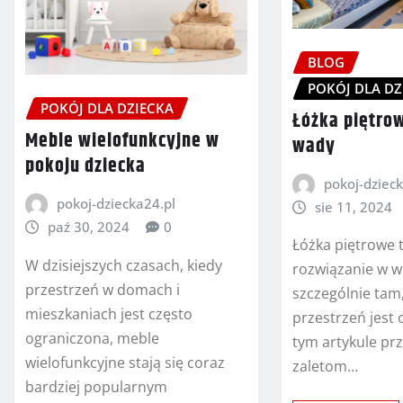
BLOG
POKÓJ DLA DZ
POKÓJ DLA DZIECKA
Łóżka piętrow
Meble wielofunkcyjne w
wady
pokoju dziecka
pokoj-dzieck
pokoj-dziecka24.pl
sie 11, 2024
paź 30, 2024
0
Łóżka piętrowe 
W dzisiejszych czasach, kiedy
rozwiązanie w w
przestrzeń w domach i
szczególnie tam
mieszkaniach jest często
przestrzeń jest
ograniczona, meble
tym artykule prz
wielofunkcyjne stają się coraz
zaletom…
bardziej popularnym