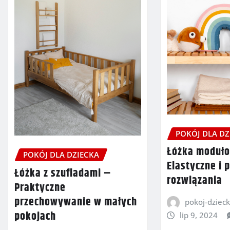
POKÓJ DLA DZ
Łóżka moduł
POKÓJ DLA DZIECKA
Elastyczne i 
Łóżka z szufladami –
rozwiązania
Praktyczne
przechowywanie w małych
pokoj-dzieck
pokojach
lip 9, 2024