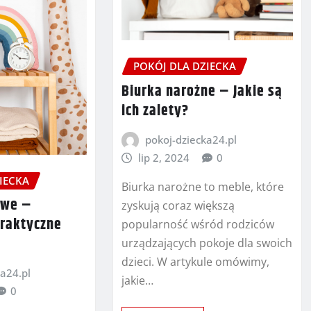
POKÓJ DLA DZIECKA
Biurka narożne – Jakie są
ich zalety?
pokoj-dziecka24.pl
lip 2, 2024
0
IECKA
Biurka narożne to meble, które
owe –
zyskują coraz większą
praktyczne
popularność wśród rodziców
urządzających pokoje dla swoich
dzieci. W artykule omówimy,
a24.pl
jakie…
0