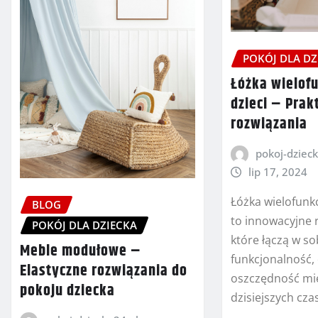
POKÓJ DLA DZ
Łóżka wielof
dzieci – Prak
rozwiązania
pokoj-dzieck
lip 17, 2024
Łóżka wielofunkc
BLOG
to innowacyjne 
POKÓJ DLA DZIECKA
które łączą w so
Meble modułowe –
funkcjonalność, 
Elastyczne rozwiązania do
oszczędność mi
pokoju dziecka
dzisiejszych cza