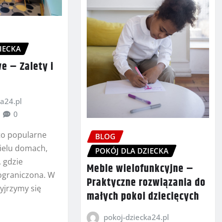
IECKA
e – Zalety i
a24.pl
0
to popularne
BLOG
ielu domach,
POKÓJ DLA DZIECKA
, gdzie
Meble wielofunkcyjne –
 ograniczona. W
Praktyczne rozwiązania do
yjrzymy się
małych pokoi dziecięcych
pokoj-dziecka24.pl