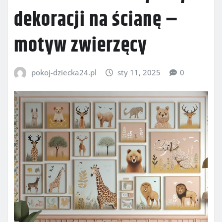
dekoracji na ścianę –
motyw zwierzęcy
pokoj-dziecka24.pl
sty 11, 2025
0