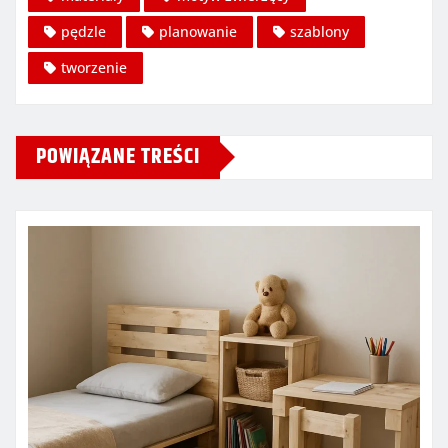
pędzle
planowanie
szablony
tworzenie
POWIĄZANE TREŚCI