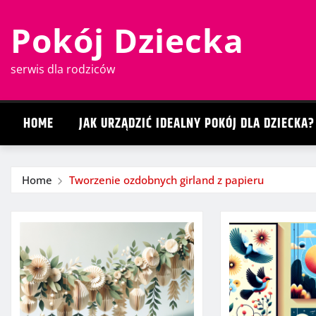
Skip
Pokój Dziecka
to
content
serwis dla rodziców
HOME
JAK URZĄDZIĆ IDEALNY POKÓJ DLA DZIECKA?
Home
Tworzenie ozdobnych girland z papieru