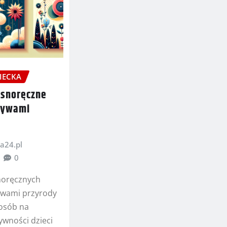
IECKA
asnoręczne
tywami
a24.pl
0
noręcznych
ywami przyrody
posób na
ywności dzieci