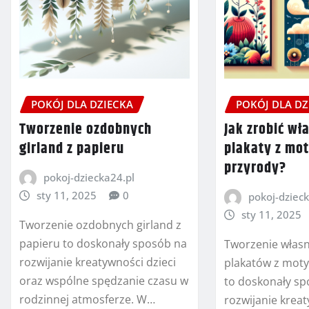
POKÓJ DLA DZIECKA
POKÓJ DLA DZ
Tworzenie ozdobnych
Jak zrobić wł
girland z papieru
plakaty z mo
przyrody?
pokoj-dziecka24.pl
sty 11, 2025
0
pokoj-dzieck
sty 11, 2025
Tworzenie ozdobnych girland z
papieru to doskonały sposób na
Tworzenie włas
rozwijanie kreatywności dzieci
plakatów z mot
oraz wspólne spędzanie czasu w
to doskonały s
rodzinnej atmosferze. W…
rozwijanie kreat