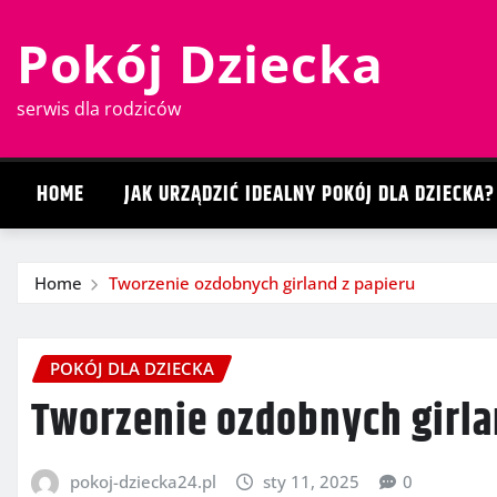
Skip
Pokój Dziecka
to
content
serwis dla rodziców
HOME
JAK URZĄDZIĆ IDEALNY POKÓJ DLA DZIECKA?
Home
Tworzenie ozdobnych girland z papieru
POKÓJ DLA DZIECKA
Tworzenie ozdobnych girla
pokoj-dziecka24.pl
sty 11, 2025
0